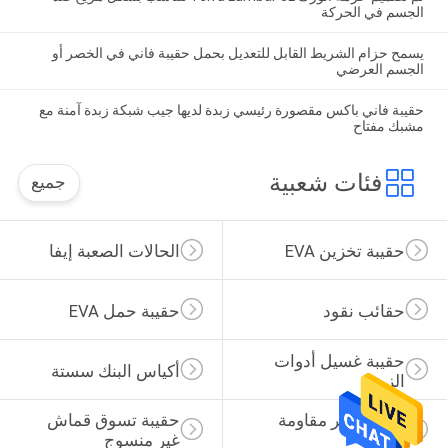
الجسم في الحركة
يسمح حزام الشريط القابل للتعديل بحمل حقيبة فاني في الخصر أو
الجسم العرضي
حقيبة فاني باكس مقصورة رئيسي زبدة لديها جيب شبكة زبدة آمنة مع
مشبك مفتاح
فئات شعبية
جميع
حقيبة تخزين EVA
الحالات الصعبة إيفا
حقائب نقود
حقيبة حمل EVA
حقيبة غسيل أدوات 
أكياس البنك سستة
الزينة
حقيبة ظهر مقاومة 
حقيبة تسوق قماش 
للماء
غير منسوج