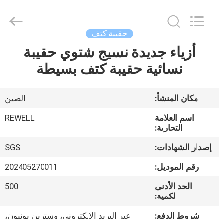
Limited.
All
Rights
Reserved.
Developed
حقيبة كتف
by
ECER
أزياء جديدة نسيج شتوي حقيبة
الصفحة
نسائية حقيبة كتف بسيطة
الرئيسية
منتجات
مكان المنشأ:
الصين
اسم العلامة
REWELL
معلومات
التجارية:
عنا
إصدار الشهادات:
SGS
رقم الموديل:
202405270011
جولة
الحد الأدنى
500
في
لكمية:
المعمل
شروط الدفع:
عبر البريد الإلكتروني، وسترين يونيون،