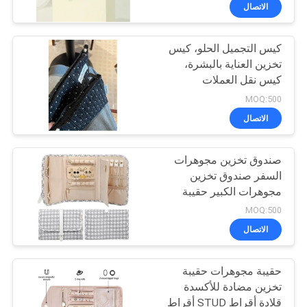
الحنين
الاتصال
مراقبة
كيس التجميل الحلو، كيس
الجودة
33
تخزين العناية بالبشرة،
كيس نقل العملات
حقيبة حمل EVA
خريطة
المحمولة، محفظة سفر،
MOQ:500
غسيل الملابس
الموقع
الاتصال
صندوق تخزين مجوهرات
PRIVACY
السفر صندوق تخزين
POLICY
مجوهرات الكبير حقيبة
34
كتب محمولة قابلة للطي
MOQ:500
حقيبة مجوهرات السفر
الاتصال
حقائب نقود
حقيبة مجوهرات حقيبة
تخزين مضادة للأكسدة
قلادة أقراط STUD أقراط