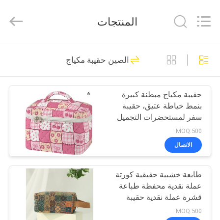
Limited.
All
Rights
المنتجات
Reserved.
Developed
by
ECER
الصفحة
68
الصين حقيبة مكياج
الرئيسية
الحالات الصعبة إيفا
حقيبة مكياج مبطنة كبيرة
منتجات
بنمط خياطة عتيق، حقيبة
سفر لمستحضرات التجميل
معلومات
للنساء، منظم أدوات زينة
MOQ:500
بتصميم مرقع جمالي مع
عنا
الاتصال
مقبض للعناية بالبشرة
49
وفرش الإكسسوارات
طابعة خشبية حقيقية كورتة
جولة
حقيبة تخزين EVA
عملة نقدية محفظة طباعة
في
قشرة عملة نقدية حقيبة
مفتاح مربع صغير حقيبة
المعمل
MOQ:500