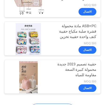
سوار حلقة حساسة صندوق
MOQ:500
تخزين المجوهرات المحمول
الاتصال
134
ASB+PC مادة محمولة
أكياس البنك سستة
قشرة صلبة مكياج حقيبة
كتف واحدة حقيبة تخزين
محمولة مع صندوق هدية
MOQ:500
يدوي مهرجان اجتماع
الاتصال
سنوي
حقيبة تصميم 2023 جديدة
23
محمولة كبيرة السعة
حقيبة غسيل أدوات
مقاومة للمياه
MOQ:500
الزينة
الاتصال