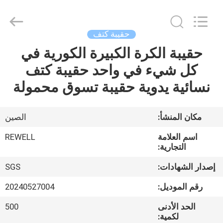
Limited.
All
Rights
Reserved.
Developed
حقيبة كتف
by
ECER
حقيبة الكرة الكبيرة الكورية في
الصفحة
كل شيء في واحد حقيبة كتف
الرئيسية
نسائية يدوية حقيبة تسوق محمولة
منتجات
مكان المنشأ:
الصين
معلومات
اسم العلامة
REWELL
عنا
التجارية:
إصدار الشهادات:
SGS
جولة
رقم الموديل:
20240527004
في
الحد الأدنى
500
المعمل
لكمية: