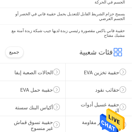
الجسم في الحركة
يسمح حزام الشريط القابل للتعديل بحمل حقيبة فاني في الخصر أو
الجسم العرضي
حقيبة فاني باكس مقصورة رئيسي زبدة لديها جيب شبكة زبدة آمنة مع
مشبك مفتاح
فئات شعبية
جميع
حقيبة تخزين EVA
الحالات الصعبة إيفا
حقائب نقود
حقيبة حمل EVA
حقيبة غسيل أدوات 
أكياس البنك سستة
الزينة
حقيبة ظهر مقاومة 
حقيبة تسوق قماش 
للماء
غير منسوج