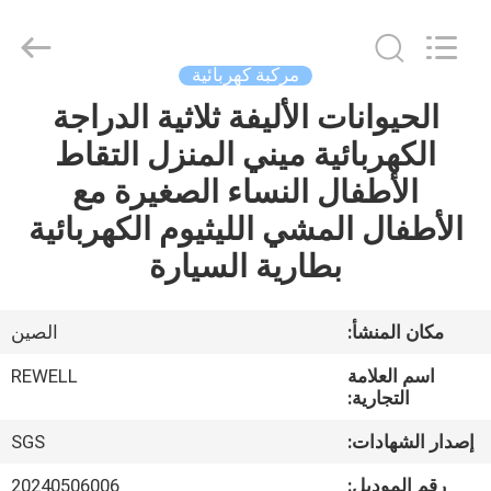
Limited.
All
Rights
Reserved.
Developed
مركبة كهربائية
by
ECER
الحيوانات الأليفة ثلاثية الدراجة
الصفحة
الكهربائية ميني المنزل التقاط
الرئيسية
الأطفال النساء الصغيرة مع
منتجات
الأطفال المشي الليثيوم الكهربائية
بطارية السيارة
معلومات
عنا
مكان المنشأ:
الصين
اسم العلامة
REWELL
جولة
التجارية:
في
إصدار الشهادات:
SGS
المعمل
رقم الموديل:
20240506006