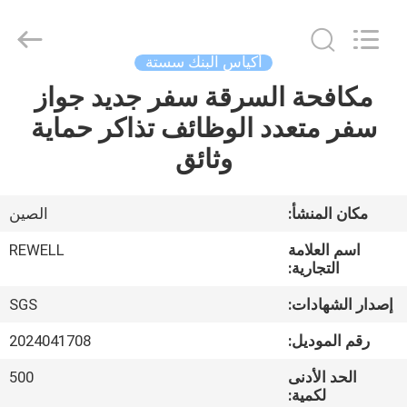
المورد.
Copyright
©
2021
-
أكياس البنك سستة
2026
ReWell
Industrial
مكافحة السرقة سفر جديد جواز
الصفحة
Group
Limited.
سفر متعدد الوظائف تذاكر حماية
الرئيسية
All
Rights
Reserved.
وثائق
Developed
by
منتجات
ECER
مكان المنشأ:
الصين
معلومات
اسم العلامة
REWELL
عنا
التجارية:
إصدار الشهادات:
SGS
جولة
رقم الموديل:
2024041708
في
الحد الأدنى
500
المعمل
لكمية: