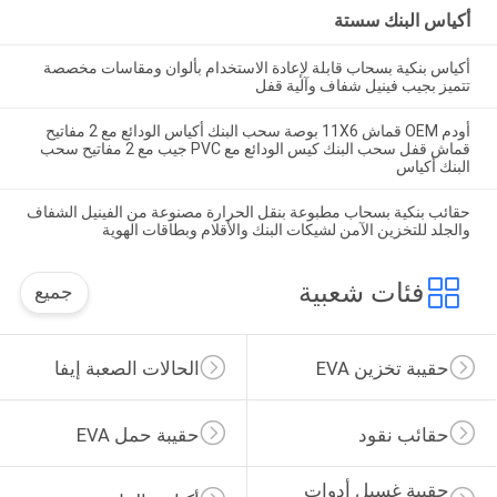
أكياس البنك سستة
أكياس بنكية بسحاب قابلة لإعادة الاستخدام بألوان ومقاسات مخصصة
تتميز بجيب فينيل شفاف وآلية قفل
أودم OEM قماش 11X6 بوصة سحب البنك أكياس الودائع مع 2 مفاتيح
قماش قفل سحب البنك كيس الودائع مع PVC جيب مع 2 مفاتيح سحب
البنك أكياس
حقائب بنكية بسحاب مطبوعة بنقل الحرارة مصنوعة من الفينيل الشفاف
والجلد للتخزين الآمن لشيكات البنك والأقلام وبطاقات الهوية
فئات شعبية
جميع
حقيبة تخزين EVA
الحالات الصعبة إيفا
حقائب نقود
حقيبة حمل EVA
حقيبة غسيل أدوات 