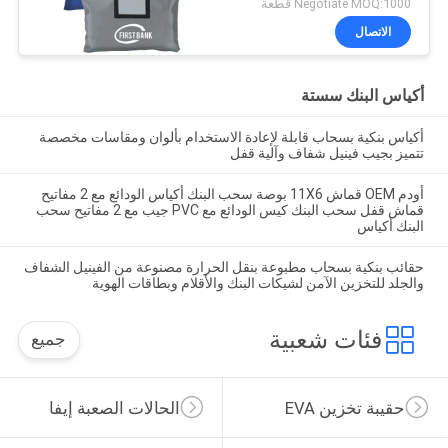
Negotiate MOQ:1000 قطعة
الاتصال
أكياس البنك سستة
أكياس بنكية بسحاب قابلة لإعادة الاستخدام بألوان ومقاسات مخصصة
تتميز بجيب فينيل شفاف وآلية قفل
أودم OEM قماش 11X6 بوصة سحب البنك أكياس الودائع مع 2 مفاتيح
قماش قفل سحب البنك كيس الودائع مع PVC جيب مع 2 مفاتيح سحب
البنك أكياس
حقائب بنكية بسحاب مطبوعة بنقل الحرارة مصنوعة من الفينيل الشفاف
والجلد للتخزين الآمن لشيكات البنك والأقلام وبطاقات الهوية
فئات شعبية
جميع
حقيبة تخزين EVA
الحالات الصعبة إيفا