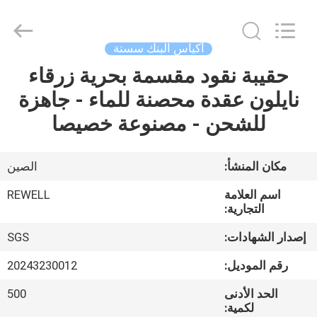
المورد.
Copyright
©
2021
-
أكياس البنك سستة
2026
ReWell
Industrial
حقيبة نقود مقسمة بحرية زرقاء
الصفحة
Group
Limited.
نايلون عقدة محصنة للماء - جاهزة
الرئيسية
All
Rights
Reserved.
للشحن - مصنوعة خصيصا
Developed
by
منتجات
ECER
مكان المنشأ:
الصين
معلومات
اسم العلامة
REWELL
عنا
التجارية:
إصدار الشهادات:
SGS
جولة
رقم الموديل:
20243230012
في
الحد الأدنى
500
المعمل
لكمية: