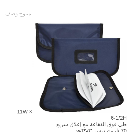
منتوج وصف
11W ×
6-1/2H
طي فوق الفقاعة مع إغلاق سريع
70 نايلون دينيير w/PVC