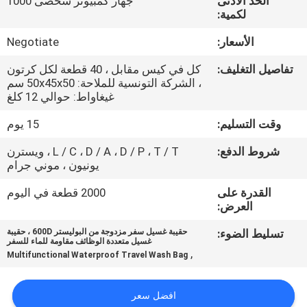
الحد الأدنى
جهاز كمبيوتر شخصى 1000
لكمية:
مراقبة
الأسعار:
Negotiate
الجودة
تفاصيل التغليف:
كل في كيس مقابل ، 40 قطعة لكل كرتون
، الشركة التونسية للملاحة: 50x45x50 سم
خريطة
غيغاواط: حوالي 12 كلغ
الموقع
وقت التسليم:
15 يوم
شروط الدفع:
L / C ، D / A ، D / P ، T / T ، ويسترن
PRIVACY
يونيون ، موني جرام
POLICY
القدرة على
2000 قطعة في اليوم
العرض:
تسليط الضوء:
حقيبة غسيل سفر مزدوجة من البوليستر 600D ، حقيبة
غسيل متعددة الوظائف مقاومة للماء للسفر
,
Multifunctional Waterproof Travel Wash Bag
افضل سعر