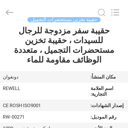
المورد.
Copyright
©
2021
-
حقيبة تخزين مستحضرات التجميل
2026
ReWell
حقيبة سفر مزدوجة للرجال
الصفحة
Industrial
Group
Limited.
للسيدات ، حقيبة تخزين
الرئيسية
All
Rights
مستحضرات التجميل ، متعددة
Reserved.
Developed
by
منتجات
الوظائف مقاومة للماء
ECER
معلومات
مكان المنشأ:
دونغوان
عنا
اسم العلامة
REWELL
التجارية:
جولة
إصدار الشهادات:
CE ROSH ISO9001
في
رقم الموديل:
RW-00271
المعمل