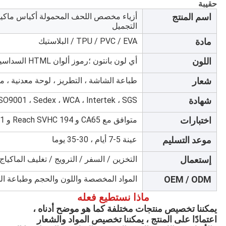
حقيبة
اسم المنتج
أزياء مخصص اللحف المحمولة أكياس ماكيا
التجميل
مادة
TPU / PVC / EVA / البلاستيك
اللون
أي لون بانتون ؛رموز ألوان HTML السداسية
شعار
طباعة الشاشة ، التطريز ، لوحة معدنية ، منقوش /
شهادة
SO9001 ، Sedex ، WCA ، Intertek ، SGS
اختبارات
متوافق مع CA65 و Reach SVHC 194 و EN71 و RoHS ؛
موعد التسليم
عينة 5-7 أيام ، 30-35 يوما
إستعمال
التخزين / السفر / الترويج / تغليف الماكياج
OEM / ODM
المواد المخصصة واللون والحجم وطباعة ا
ماذا نستطيع فعله
يمكننا تخصيص منتجات مختلفة كما هو موضح أدناه ، 
اعتمادًا على المنتج ، يمكننا تخصيص المواد والشعار 