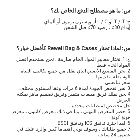
س: ما هو مصطلح الدفع الخاص بك؟
ج: T / T أو L / C أو ويسترن يونيون أو أليباي.
إيداع 30٪ ، رصيد 70٪ قبل الشحن.
س: لماذا تختار Rewell Bag & Cases كأفضل خيار؟
ج: 1. نختار معايير المواد الخام صارمة ، نحن نستخدم أفضل 
المواد الخام فقط.
2. نحن المصنع الأصلي الذي يقلل من جميع تكاليف القناة 
الوسيطة لتقديمها
سعر تنافسي.
3. نحن نفحص الجودة لمدة 6 مرات وفقا لمستوى مختلف.
4.نحن نملك فريق مبيعات متميز وفريق تصميم ماهر يمكنه 
العرض
حل مخصص لمتطلبات محددة.
5. حضر المعرض المهني ، بما في ذلك معرض كانتون ، معرض 
هونغ كونغ.
6. لقد اجتزنا تدقيق ICS وتدقيق BSCI.
7.جميع طلباتك ، وسوف نولي اهتماما كبيرا والرد عليك في 
غضون 24 ساعة.