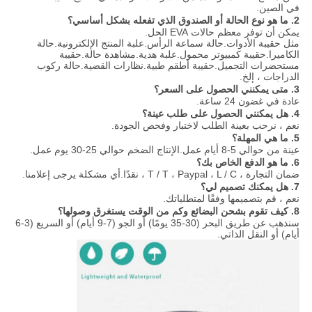
في الصين.
2. ما هو نوع الحالة أو الصندوق الذي تفعله بشكل أساسي؟
يمكن أن توفر معظم حالات EVA الحل.
مثل حقيبة الأدوات.حالة سماعة الرأس.علبة المنتج الإلكترونية.حالة
الكاميرا.حقيبة كمبيوتر محمول.علبة هدية.مشاهدة حالة.حقيبة
مستحضرات التجميل.حقيبة أطقم طبية.نظارات القضية.حالة ركوب
الدراجات ، إلخ.
3. متى يمكنني الحصول على السعر؟
عادة في غضون 24 ساعة.
4. هل يمكنني الحصول على طلب عينة؟
نعم ، نرحب بعينة الطلب لاختبار وفحص الجودة.
5. ما هي المهلة؟
عينة من حوالي 5-8 أيام عمل.الإنتاج الضخم حوالي 25-30 يوم عمل.
6. ما هو الدفع الخاص بك؟
ضمان التجارة ، T / T ، Paypal ، L / C ، نقدًا.أي مشكلة يرجى إعلامنا.
7. هل يمكنك تصميم لي؟
نعم ، قم بتصميمها وفقًا لمتطلباتك.
8. كيف تقوم بشحن البضائع وكم من الوقت يستغرق وصولها؟
سنذهب عن طريق البحر (30-35 يومًا) أو الجو (7-9 أيام) أو السريع (3-6
أيام) أو النقل الذاتي.