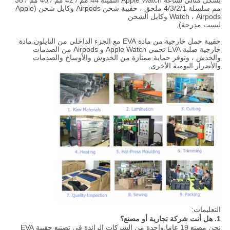
بشكل مثالي لساعة Apple Watch الثمينة 44 مم / 42 مم / 40 مم / 38
مم سلسلة 4/3/2/1 ملحق ، حقيبة شحن Airpods وكابل شحن (Apple
Watch ، Airpods وكابل الشحن
ليست مدرجة).
حقيبة حمل خارجية من مادة EVA مع الجزء الداخلي من النايلون.مادة
خارجية صلبة EVA تحمي Apple Watch و Airpods من الصدمات
والخدش ، وتوفر حماية ممتازة من الخدوش والأوساخ والصدمات
والأضرار اليومية الأخرى.
التعليمات:
1. هل أنت شركة تجارية أو مصنع؟
نحن مصنع 19 عاما.واحدة من الشركات الرائدة في تصنيع حقيبة EVA