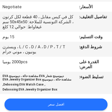
الأسعار:
Negotiate
مراقبة
تفاصيل التغليف:
كل في كيس مقابل ، 40 قطعة لكل كرتون
الجودة
، الشركة التونسية للملاحة: 50x45x50 سم
غيغاواط: حوالي 12 كلغ
خريطة
وقت التسليم:
15 يوم
الموقع
شروط الدفع:
L / C ، D / A ، D / P ، T / T ، ويسترن
يونيون ، موني جرام
PRIVACY
القدرة على
2000pcs يوميا
العرض:
POLICY
تسليط الضوء:
ديبوسينج شعار EVA مشاهدة حالة ، ديبوسينج EVA
مشاهدة حالة ، ديبوسينج EVA Jewelry Organizer Box
,
,
Debossing EVA Watch Case
Debossing EVA Jewelry Organizer Box
افضل سعر