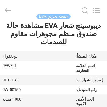
©
2021
-
2026
ReWell
حقيبة تخزين EVA
Industrial
Group
ديبوسينج شعار EVA مشاهدة حالة
الصفحة
Limited.
All
Rights
صندوق منظم مجوهرات مقاوم
الرئيسية
Reserved.
Developed
للصدمات
by
ECER
منتجات
مكان المنشأ:
دونغقوان
معلومات
اسم العلامة
REWELL
عنا
التجارية:
إصدار الشهادات:
CE ROSH
جولة
رقم الموديل:
RW-00150
في
الحد الأدنى
1000 قطعة
المعمل
لكمية: