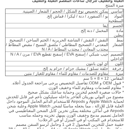
التعبئة والتغليف للرجال ساعات المعصم التعبئة والتغليف
ميزة المنتج
أساسي
يمكن تخصيص نوع الشكل / الحجم / الشعار / الصينية.
المواد
بو / أكسفورد / دنة / ليكرا / قماش إلخ.
السطحية
الجسم
إيفا
مادة
المخمل / دنة إلخ.
تبطين
نمط
النقش / النقش / الشاشة الحريرية / الختم الساخن / التصحيح
الشعار
المعدني / التصحيح المطاطي / ملصق النسيج / مقبض المطاط /
مجتذب المعادن / مجتذب المطاط / N / A
التصميم
جيب شبكي / إسفنج EVA / إسفنج تقطيع EVA / مرن / N / A
الداخلي
اللون
أي لون بانتون
زخرفة
حلقة تسلق / مشبك حزام / حزام يد إلخ.
ميزة
مقاوم للصدمات / مقاوم للماء / مقاوم للغبار / متين
المقاس: 12 × 8 × 5 سم
* قبول OEM و ODM.تفاصيل التخصيص يرجى مراجعة الجدول أعلاه.
* مقاوم للصدمات ومقاوم للماء وخفيف الوزن.
* حالات صغيرة الحجم لتخزين وحماية ساعتك بشكل صحيح.
مصنوع من البولي يوريثان الفاخر بداخله سيليكون ناعم غير قابل للخدش
لحماية Apple Watch و Airpods للاستخدام الدائم.الحامل الموجود داخل
العلبة قابل للإزالة ، مما يجعله مناسبًا لشحن Apple Watch وعلبة شحن
Airpods في أماكن مختلفة.يمكن تخزين كابل الشحن المغناطيسي في
الحامل.تصميم مدمج وخفيف الوزن يسهل تخزينه وحمله.مناسب
للاستخدام في المكتب أو في المنزل أو في الرحلات!
حقيبة حمل للتخزين المحمول 2 في 1 وحامل لرسو السفن مصمم