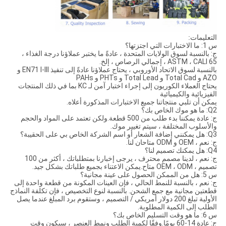
التعليمات:
س 1: ما الاختبارات التي اجتزتها؟
ج: بالنسبة لسوق الولايات المتحدة ، عادةً ما يختبر عملاؤنا درجة الغذاء ،
ASTM ، CALI 65 ، إجمالي الرصاص ، إلخ.
بالنسبة لسوق الاتحاد الأوروبي ، يحتاج عملاؤنا عادةً إلى تنفيذ EN71 I-III و
AZO و Total Cad و Total Lead و PHTs و PAHs
يحتاج العملاء الكوريون إلى إجراء اختبار آمن لـ KC بما في ذلك المنتجات
الفيزيائية والكيميائية
يمكن أن تلبي منتجاتنا جميع الاختبارات المذكورة أعلاه.
Q2: ما هو موك الخاص بك؟
ج: عادة يمكننا بدء طلب من 500 قطعة.ولكن تعتمد على المواد والحجم
والأسلوب المختلفة ، سيتم تغيير موك.
Q3: هل يمكنني إضافة الشعار أو اسم الشركة الخاص بي على الحقيبة؟
ج: نعم ، OEM و ODM متاحان لنا.
Q4: هل يمكنك تصميم لنا؟
ج: نعم ، لدينا مصمم محترف ، يرجى إخبارنا بمتطلباتك ، أكثر من 100
تصميم ، OEM ، ODM متاح.يمكن الاعتناء بجميع طلباتك بشكل جيد.
س 5: هل من الممكن الحصول على عينة مجانية؟
ج: نعم ، بالنسبة للنمط الحالي ، فإن العينات المكونة من قطعة واحدة إلى
قطعتين مجانية مع جمع الشحن. بالنسبة لنوع التخصيص ، فإن تكلفة النماذج
الأولية تبلغ 200 دولار أمريكي / التصميم ، وستقوم برد المبلغ عندما يصل
الطلب إلى الكمية المطلوبة.
س 6: ما هو وقت التسليم الخاص بك؟
ج: عادة 14-60 يومًا.وفقًا لكمية الطلب ونمط العنصر ، سيكون وقت