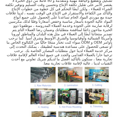
تشكيل وتقطيع وخياطة مهنية ومتقدمة و 80 عاملاً من ذوي الخبرة.لا 
يقتصر الأمر على تقليل تكلفة الإنتاج وتحسين وقت التسليم وتوفير تكلفة 
الشراء للعملاء ، ولكن أيضًا التحكم في كل خطوة من خطوات الإنتاج 
والتأكد من الكفاءة والاستقرار في الإنتاج.في الوقت نفسه ، لدينا علاقات 
جيدة مع موردي المواد الخام تساعدنا على الحصول على جميع أنواع 
المواد عالية الجودة بأسعار مناسبة وخفض أسعارنا وفقًا لذلك.مكرسين 
لرقابة صارمة على الجودة وخدمة العملاء المدروسة ، موظفونا ذوو 
الخبرة متاحون دائمًا لمناقشة متطلباتك وضمان رضا العملاء التام.يتم 
تصدير منتجاتنا أيضًا إلى العملاء في مثل هذه البلدان والمناطق أوروبا 
وأمريكا الشمالية وأوقيانوسيا والشرق الأوسط وشرق آسيا. كما نرحب 
بأوامر OEM و ODM.سواء كنت تختار منتجًا حاليًا من الكتالوج الخاص بنا 
أو تسعى للحصول على مساعدة هندسية لتطبيقك ، يمكنك التحدث إلى 
مركز خدمة العملاء لدينا حول متطلبات المصادر الخاصة بك. نرحب 
ترحيبا حارا بالعملاء القدامى والجدد في جميع أنحاء العالم لإقامة علاقات 
تجارية معنا ، سنكون بالتأكيد أفضل ما لديكم شريك تعاوني مع أحدث 
التقنيات لدينا ، عالية لإقامة علاقات تجارية معنا.