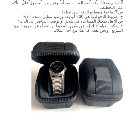
التسليم مختلفًا.وقت أخذ العينات: بعد أسبوعين من الحصول على التأكيد
على التخطيط.،
س 7: ما نوع مصطلح الدفع الذي تقبله؟
ج: شروط الدفع لدينا هي 30٪ كوديعة ورصيد مقابل نسخة B / L
س 8: هل يمكنك المساعدة في شحن أو توصيل العناصر إلى الباب؟
ج: يمكننا القيام بذلك إما عن طريق المحيط أو الجو أو عن طريق البريد
السريع ، ونحن نفعل كل هذا من أجل عملائنا.