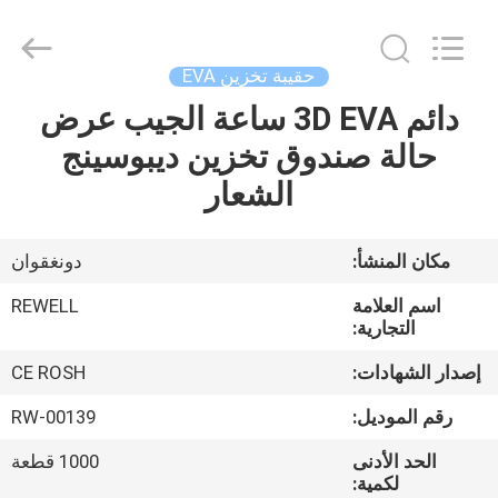
©
2021
-
2026
ReWell
حقيبة تخزين EVA
Industrial
Group
دائم 3D EVA ساعة الجيب عرض
الصفحة
Limited.
All
Rights
حالة صندوق تخزين ديبوسينج
الرئيسية
Reserved.
Developed
الشعار
by
ECER
منتجات
مكان المنشأ:
دونغقوان
معلومات
اسم العلامة
REWELL
عنا
التجارية:
إصدار الشهادات:
CE ROSH
جولة
رقم الموديل:
RW-00139
في
الحد الأدنى
1000 قطعة
المعمل
لكمية: