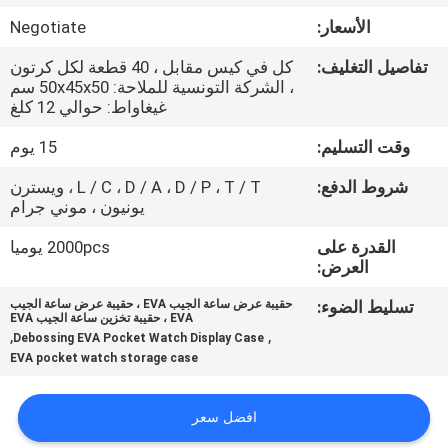
الأسعار:
Negotiate
مراقبة
تفاصيل التغليف:
كل في كيس مقابل ، 40 قطعة لكل كرتون
الجودة
، الشركة التونسية للملاحة: 50x45x50 سم
غيغاواط: حوالي 12 كلغ
خريطة
وقت التسليم:
15 يوم
الموقع
شروط الدفع:
L / C ، D / A ، D / P ، T / T ، ويسترن
يونيون ، موني جرام
PRIVACY
القدرة على
2000pcs يوميا
العرض:
POLICY
تسليط الضوء:
حقيبة عرض ساعة الجيب EVA ، حقيبة عرض ساعة الجيب
EVA ، حقيبة تخزين ساعة الجيب EVA
,
,
Debossing EVA Pocket Watch Display Case
EVA pocket watch storage case
افضل سعر