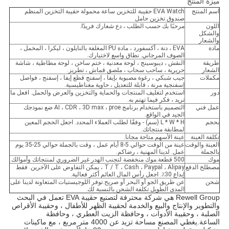
ميزة المنتج
اسم المنتج
EVA Watch حقيبة للتخزين ساعة محمولة حقيبة التخزين المنظم
صندوق تخزين حامل
اللون
مرحبًا بك حسب الطلب ، دع شعارك فريدًا.
والشكل
والشعار
مادة
EVA ، دنة ، أكسفورد ، مادة PU المغلفة بالنايلون ، ليكرا ، المخمل ،
الصوف المرجاني. نطاق واسع لاختيارك.
طريقة
النقش ، ديبوسينج ، لوحة معدنية ، ختم ساخن ، لوحة مطاطية ، شاشة
الشعار
حريرية ، ساحب سحاب ، ملصق قماش ، تطريز.
مكملات
جيب شبكي ، رغوة مصبوبة بإيفا ، إسفنج قطع إيفا ، إسفنج ، فواصل
إسفنجية مرنة ، قابلة للتعديل ، حاوية مغناطيسية.
دور
استخدم لتغليف المنتجات والحماية والتخزين والعرض والحمل. افعل ما
تريد ، فكر فيما تهتم به.
عمل فني
التصميم باستخدام برنامج AI ، CDR ، 3D max ، proe ضع نموذجك
الجيد في الواقع.
بحجم
L * W * H (سم) - وفقًا لطلب العملاء المحدد. اجعل الحجم المعين
لمطابقة منتجاتك.
تكلفة العينة
عينة الأسهم متاحة مجانا.
العينة والوقت
عينة من الوقت حوالي 5-8 أيام عمل ، وقت بالجملة حوالي 25-35 يوم
بالجملة
عمل. لدينا المهنية ، رضاكم.
موك
500 قطعة.موك منخفضة لتجنب الهدر غير الضروري لمنتجاتك وأموالك.
مصطلح الدفع
T / T ، Cash ، Paypal ، Alipay ، يمكن التفاوض على الآخرين. فقط
إيداع 30٪. اجعل رأس المال العائم أكثر فعالية.
شحن
عن طريق الجو أو البحر أو صريح.توفر اللوجيستيات المتعاونة لدينا على
المدى الطويل تكلفة الشحن بالنسبة لك.
Rewell Group هي شركة محترفة لتصنيع حقيبة EVA تعمل في البحث 
والتطوير والإنتاج والبيع والخدمة لحقيبة الظهر للأطفال ، وحقيبة الأقراص 
الصلبة ، وحقيبة الأدوات ، وحافظة الزيت العطري ، وحافظة 
الساعة.يغطي المصنع مساحة تزيد عن 4000 متر مربع ، مع ماكينات 