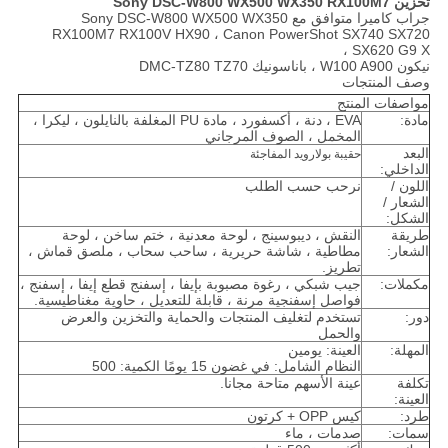
تخزين Sony DSC-W800 WX500 WX350 RX100M7
جراب كاميرا متوافق مع Sony DSC-W800 WX500 WX350
RX100M7 RX100V HX90 ، Canon PowerShot SX740 SX720
SX620 G9 X ،
نيكون W100 A900 ، باناسونيك DMC-TZ80 TZ70
وصف المنتجات
مواصفات المنتج
مادة:
EVA ، دنة ، أكسفورد ، مادة PU المغلفة بالنايلون ، ليكرا ،
المخمل ، الصوف المرجاني
البعد
حقيبة بولارويد المفاجئة
الداخلي:
اللون /
نرحب حسب الطلب
الشعار /
الشكل:
طريقة
النقش ، ديبوسينج ، لوحة معدنية ، ختم ساخن ، لوحة
الشعار:
مطاطية ، شاشة حريرية ، ساحب سحاب ، ملصق قماش ،
تطريز.
مكملات:
جيب شبكي ، رغوة مصبوبة بإيفا ، إسفنج قطع إيفا ، إسفنج ،
فواصل إسفنجية مرنة ، قابلة للتعديل ، حاوية مغناطيسية.
دور:
تستخدم لتغليف المنتجات والحماية والتخزين والعرض
والحمل
المهلة:
العينة: يومين
النظام الشامل: في غضون 15 يومًا الكمية: 500
تكلفة
عينة الأسهم متاحة مجانا.
العينة:
طرد:
كيس OPP + كرتون
سمات:
صدمات ، ماء