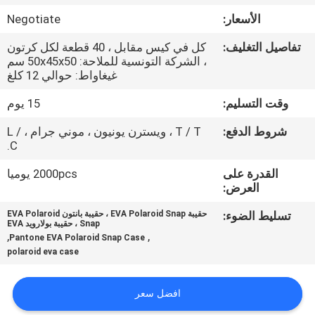
الأسعار:
Negotiate
مراقبة
تفاصيل التغليف:
كل في كيس مقابل ، 40 قطعة لكل كرتون
الجودة
، الشركة التونسية للملاحة: 50x45x50 سم
غيغاواط: حوالي 12 كلغ
خريطة
وقت التسليم:
15 يوم
الموقع
شروط الدفع:
T / T ، ويسترن يونيون ، موني جرام ، L /
C.
PRIVACY
القدرة على
2000pcs يوميا
العرض:
POLICY
تسليط الضوء:
حقيبة EVA Polaroid Snap ، حقيبة بانتون EVA Polaroid
Snap ، حقيبة بولارويد EVA
,
,
Pantone EVA Polaroid Snap Case
polaroid eva case
افضل سعر