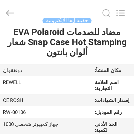
©
2021
-
2026
ReWell
حقيبة إيفا الإلكترونية
Industrial
Group
مضاد للصدمات EVA Polaroid
الصفحة
Limited.
All
Rights
Snap Case Hot Stamping شعار
الرئيسية
Reserved.
Developed
ألوان بانتون
by
ECER
منتجات
مكان المنشأ:
دونغقوان
معلومات
اسم العلامة
REWELL
عنا
التجارية:
إصدار الشهادات:
CE ROSH
جولة
رقم الموديل:
RW-00106
في
الحد الأدنى
جهاز كمبيوتر شخصى 1000
المعمل
لكمية: