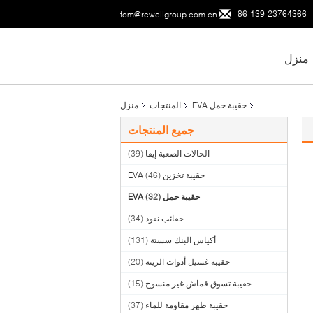
86-139-23764366
tom@rewellgroup.com.cn
منزل
حقيبة حمل EVA
المنتجات
منزل
جميع المنتجات
الحالات الصعبة إيفا
(39)
حقيبة تخزين EVA
(46)
حقيبة حمل EVA
(32)
حقائب نقود
(34)
أكياس البنك سستة
(131)
حقيبة غسيل أدوات الزينة
(20)
حقيبة تسوق قماش غير منسوج
(15)
حقيبة ظهر مقاومة للماء
(37)