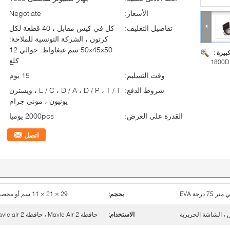
الأسعار:
Negotiate
تفاصيل التغليف:
كل في كيس مقابل ، 40 قطعة لكل
كرتون ، الشركة التونسية للملاحة:
50x45x50 سم غيغاواط: حوالي 12
بيرة :
كلغ
وقت التسليم:
15 يوم
شروط الدفع:
L / C ، D / A ، D / P ، T / T ، ويسترن
يونيون ، موني جرام
القدرة على العرض:
2000pcs يوميا
اتصل
بحجم:
29 × 21 × 11 سم أو مخصص
 ، الشاشة الحريرية
الاستخدام:
حافظة Mavic Air 2 ، حافظة Mavic air 2