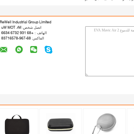
ReWell Industrial Group Limited
اتصل شخص:
Mr. TOM Wu
الهاتف ::
+86 139 2376 4366
الفاكس:
86-769-87561738