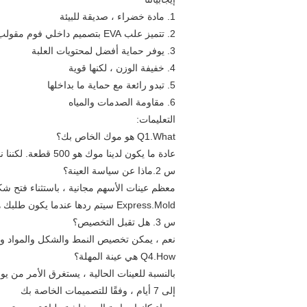
1. مادة خضراء ، صديقة للبيئة
2. تتميز علب EVA بتصميم داخلي فوم مقولب فريد.
3. يوفر حماية أفضل لمحتويات العلبة
4. خفيفة الوزن ، لكنها قوية
5. تبدو رائعة مع حماية ما بداخلها
6. مقاومة الصدمات والمياه
التعليمات:
Q1.What هو موك الخاص بك؟
عادة ما يكون لدينا موك هو 500 قطعة. لكننا نقبل كمية أقل لطلب المحاكمة.
س 2.ماذا عن سياسة العينة؟
معظم عينات الأسهم مجانية ، باستثناء فتح شك
Express.Mold سيتم ردها عندما يكون طلبك هو هدفنا.
س 3. هل تقبل التخصيص؟
نعم ، يمكن تخصيص النمط والشكل والمواد وال
Q4.How هي عينة المهلة؟
إلى 7 أيام ، وفقًا للتصميمات الخاصة بك