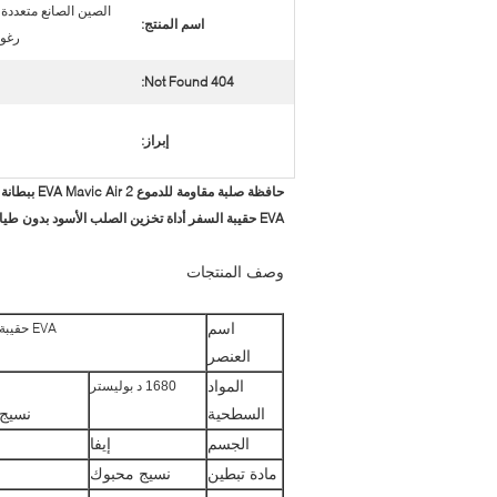
الصين الصانع متعددة 
اسم المنتج:
رغوة
404 Not Found:
إبراز:
حافظة صلبة مقاومة للدموع EVA Mavic Air 2 ببطانة فاريك بوليستر 1800D
EVA حقيبة السفر أداة تخزين الصلب الأسود بدون طيار تحمل حزام الكتف السفر Eva حالة مع رغوة داخل
وصف المنتجات
اسم
EVA حقيبة السفر أداة تخزين الصلب الأسود بدون طيار تحمل حزام الكتف السفر Eva حالة مع رغوة داخل
العنصر
المواد
1680 د بوليستر
السطحية
نسيج محبوك ، 300 د ، 600 د 
الجسم
إيفا
مادة تبطين
نسيج محبوك