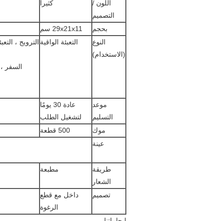
اللون /
كثيرا
التصميم
بحجم
29x21x11 سم
النوع
التعبئة الواقية
الترويج ، التع
(الاستخدام)
السفر ،
موعد
عادة 30 يومًا
التسليم
لتشغيل الطلب
موك
500 قطعة
عينة
طريقة
مطبعة
الشعار
تصميم
داخل مع قطع
الرغوة
إيجابياتنا