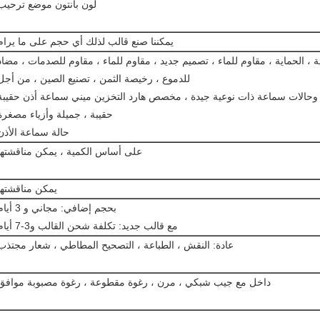
لون بانتون موضع ترحيب
يمكننا صنع قالب لذلك أي حجم على ما يرام
بئة ، الحماية ، مقاوم للماء ، تصميم جديد ، مقاوم للماء ، مقاوم للصدمات ، مضاد
للدموع ، رخيصة الثمن ، تصنيع الصين ، من أجل
 وحالات سماعة ذات نوعية جيدة ، مخصص هارد التخزين ميني سماعة أذن حقيبة
حقيبة ، جميلة وأزياء مصغرة
حالة سماعة الأذن
على أساس الكمية ، يمكن مناقشتها
يمكن مناقشتها
بحجم إضافي: مجاني و 3 أيام
مع قالب جديد: تكلفة شحن القالب و3-7 أيام
عادة: النقش ، الطباعة ، التصحيح المطاطي ، شعار مجتذب
داخل مع جيب شبكي ، مرن ، رغوة مقطوعة ، رغوة مصبوبة موافق