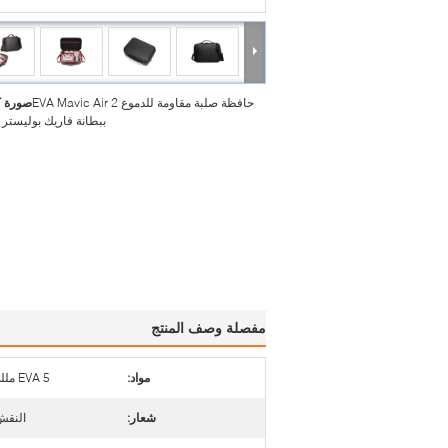
حافظة صلبة مقاومة للدموع EVA Mavic Air 2
صورة ك
ببطانة فاريك بوليستر 1800D
مفصلة وصف المنتج
مواد:
EVA 5 مللي متر 75 درجة EVA
شعار:
النقش