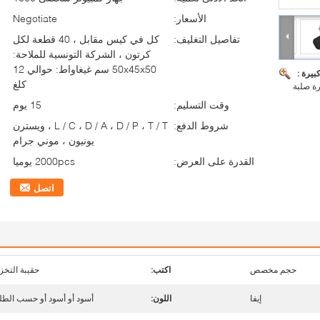
الأسعار:
Negotiate
تفاصيل التغليف:
كل في كيس مقابل ، 40 قطعة لكل
كرتون ، الشركة التونسية للملاحة:
50x45x50 سم غيغاواط: حوالي 12
بيرة :
كلغ
رة صلبة
وقت التسليم:
15 يوم
شروط الدفع:
L / C ، D / A ، D / P ، T / T ، ويسترن
يونيون ، موني جرام
القدرة على العرض:
2000pcs يوميا
اتصل
حجم مخصص
اكتب:
حقيبة التخز
إيفا
اللون:
أسود أو أسود أو حسب الط