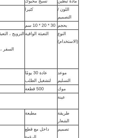
مادة تبطين
نسيج محبوك
اللون /
كثيرا
التصميم
بحجم
30 * 20 * 10 سم
النوع
التعبئة الواقية
الترويج ، التع
(الاستخدام)
السفر ،
موعد
عادة 30 يومًا
التسليم
لتشغيل الطلب
موك
500 قطعة
عينة
طريقة
مطبعة
الشعار
تصميم
داخل مع قطع
الرغوة