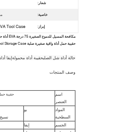
شعار:
خاصية:
مق
VA Tool Case
إبراز:
مكافحة المسيل للدموع الصغيرة 75 درجة EVA أداة حالة بطانة مخملية صلبة قذيفة
حقيبة حمل أداة واقية صغيرة صلبة Eva Pu Leather Tool Hard Shell Tool Case Tool Storage Case
حالة أداة شل الصلب
حقيبة أداة محمولة
إيفا أدا
وصف المنتجات
اسم
حقيبة حمل أداة واقية صغيرة
العنصر
المواد
بو
السطحية
نسيج محبوك ، 300 د ، 600 د 
الجسم
إيفا