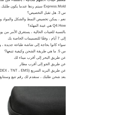
Express.Mold سيتم ردها عندما يكون طلبك هو هدفنا.
س 3. هل تقبل التخصيص؟
نعم ، يمكن تخصيص النمط والشكل والمواد وال
Q4.How هي عينة المهلة؟
إلى 7 أيام ، وفقًا للتصميمات الخاصة بك
سواء كانوا بحاجة إلى شاشة طباعة جديدة ، و
س 5. ما هي طريقة الشحن وكيفية تتبعها؟
عن طريق البحر إلى أقرب ميناء لك
عن طريق الجو إلى أقرب مطار
عن طريق البريد السريع (DHL ، UPS ، FEDEX ، TNT ، EMS) إلى باب منزلك
بعد شحن طلبك ، سنقدم لك رقم تتبع وسنتابع ت