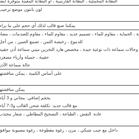
البطانة المخملية ، البطانة الفارسية ، أو البطانة المعينة متوفرة أيضًا
لون بانتون موضع ترحيب
يمكننا صنع قالب لذلك أي حجم على ما يرام
بئة ، الحماية ، مقاوم للماء ، تصميم جديد ، مقاوم للماء ، مقاوم للصدمات ، مضاد
للدموع ، رخيصة الثمن ، تصنيع الصين ، من أجل
 وحالات سماعة ذات نوعية جيدة ، مخصص هارد التخزين ميني سماعة أذن حقيبة
حقيبة ، جميلة وأزياء مصغرة
حالة سماعة الأذن
على أساس الكمية ، يمكن مناقشتها
يمكن مناقشتها
بحجم إضافي: مجاني و 3 أيام
مع قالب جديد: تكلفة شحن القالب و3-7 أيام
عادة: النقش ، الطباعة ، التصحيح المطاطي ، شعار مجتذب
داخل مع جيب شبكي ، مرن ، رغوة مقطوعة ، رغوة مصبوبة موافق