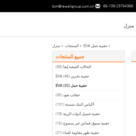
86-139-23764366
tom@rewellgroup.com.cn
منزل
حقيبة حمل EVA
المنتجات
منزل
جميع المنتجات
الحالات الصعبة إيفا
(39)
حقيبة تخزين EVA
(46)
حقيبة حمل EVA
(32)
حقائب نقود
(30)
أكياس البنك سستة
(131)
حقيبة غسيل أدوات الزينة
(19)
حقيبة تسوق قماش غير منسوج
(15)
حقيبة ظهر مقاومة للماء
(21)