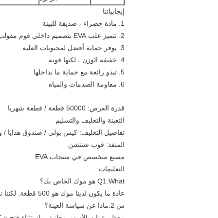
إيجابياتنا
1. مادة خضراء ، صديقة للبيئة
2. تتميز علب EVA بتصميم داخلي فوم مقولب فريد.
3. يوفر حماية أفضل لمحتويات العلبة
4. خفيفة الوزن ، لكنها قوية
5. تبدو رائعة مع حماية ما بداخلها
6. مقاومة الصدمات والمياه
قدرة العرض: 50000 قطعة / قطعة شهريا
التعبئة والتغليف والتسليم
تفاصيل التغليف: كيس بولي / صندوق هدايا / 
المنفذ: فوب شنتشن
مصنع متخصص في منتجات EVA
التعليمات:
Q1.What هو موك الخاص بك؟
عادة ما يكون لدينا موك هو 500 قطعة. لكننا نقبل كمية أقل لطلب المحاكمة.
س 2.ماذا عن سياسة العينة؟
معظم عينات الأسهم مجانية ، باستثناء فتح شك