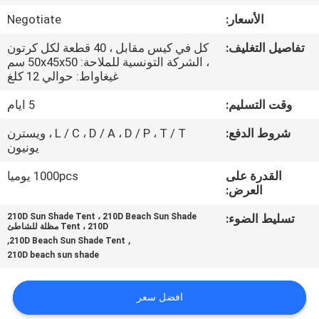
الأسعار:
Negotiate
مراقبة
تفاصيل التغليف:
كل في كيس مقابل ، 40 قطعة لكل كرتون
الجودة
، الشركة التونسية للملاحة: 50x45x50 سم
غيغاواط: حوالي 12 كلغ
خريطة
وقت التسليم:
5 ايام
الموقع
شروط الدفع:
L / C ، D / A ، D / P ، T / T ، ويسترن
يونيون
PRIVACY
القدرة على
1000pcs يوميا
العرض:
POLICY
تسليط الضوء:
210D Sun Shade Tent ، 210D Beach Sun Shade
Tent ، 210D مظلة للشاطئ
,
,
210D Beach Sun Shade Tent
210D beach sun shade
افضل سعر