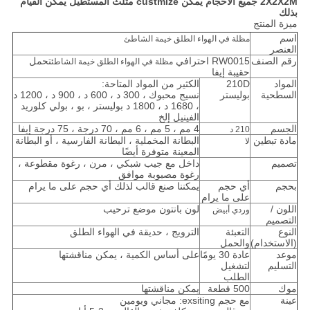
2X2X2M جميع الأحجام يمكن custmize مثلث المستطيل يمكن القيام
بذلك
ميزة المنتج
اسم
مظلة في الهواء الطلق خيمة الشاطئ
العنصر
رقم الصنف
RW0015 احترافي
تحمل
مظلة في الهواء الطلق خيمة الشاطئ
حقيبة إيفا
المواد
210D
الكثير من المواد المتاحة:
السطحية
بوليستر
نسيج محبوك ، 300 د ، 600 د ، 900 د ، 1200 د
، 1680 د ، 1800 د بوليستر ، بو ، بولي كلوريد
الفينيل إلخ
الجسم
4 مم ، 5 مم ، 6 مم ، 70 درجة ، 75 درجة إيفا
210 د
مادة تبطين
البطانة المخملية ، البطانة الفارسية ، أو البطانة
لا
المعينة متوفرة أيضًا
تصميم
داخل مع جيب شبكي ، مرن ، رغوة مقطوعة ،
رغوة مصبوبة موافق
بحجم
أي حجم
يمكننا صنع قالب لذلك أي حجم على ما يرام
على ما يرام
اللون /
لون بانتون موضع ترحيب
وردي أبيض
التصميم
النوع
التعبئة
الترويج ، حديقة في الهواء الطلق
(الاستخدام)
والحمل
موعد
عادة 30 يومًا
على أساس الكمية ، يمكن مناقشتها
التسليم
لتشغيل
الطلب
موك
500 قطعة
يمكن مناقشتها
عينة
مع حجم exsiting: مجاني ويومين