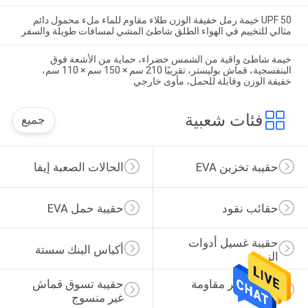
UPF 50 خيمة رمل خفيفة الوزن طلاء مقاوم للماء ملء محمول دائم
مثالي للتخييم في الهواء الطلق شاطئ المشي لمسافات طويلة والسفر
خيمة شاطئ واقية من الشمس خضراء، حماية من الأشعة فوق
البنفسجية، قماش بوليستر، تقريبًا 210 سم × 150 سم × 110 سم،
خفيفة الوزن وقابلة للحمل، مأوى خارجي
فئات شعبية
جميع
حقيبة تخزين EVA
الحالات الصعبة إيفا
حقائب نقود
حقيبة حمل EVA
حقيبة غسيل أدوات 
أكياس البنك سستة
الزينة
حقيبة ظهر مقاومة 
حقيبة تسوق قماش 
للماء
غير منسوج