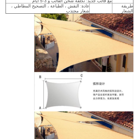
مع قالب جديد: تكلفة شحن القالب و 3-5 أيام
طريقة
عادة: النقش ، الطباعة ، التصحيح المطاطي ،
الشعار
شعار مجتذب