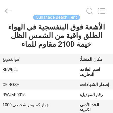
Industrial
Group
Limited.
All
Rights
Sunshade Beach Tent
Reserved.
Developed
by
الأشعة فوق البنفسجية في الهواء
الصفحة
ECER
الطلق واقية من الشمس الظل
الرئيسية
خيمة 210D مقاوم للماء
منتجات
مكان المنشأ:
قوانغدونغ
معلومات
اسم العلامة
REWELL
عنا
التجارية:
إصدار الشهادات:
CE ROSH
جولة
رقم الموديل:
RWJM-0015
في
الحد الأدنى
جهاز كمبيوتر شخصى 1000
المعمل
لكمية: