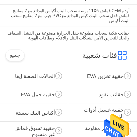
أودم OEM قماش 11X6 بوصة سحب البنك أكياس الودائع مع 2 مفاتيح
قماش قفل سحب البنك كيس الودائع مع PVC جيب مع 2 مفاتيح سحب
البنك أكياس
حقائب بنكية بسحاب مطبوعة بنقل الحرارة مصنوعة من الفينيل الشفاف
والجلد للتخزين الآمن لشيكات البنك والأقلام وبطاقات الهوية
فئات شعبية
جميع
حقيبة تخزين EVA
الحالات الصعبة إيفا
حقائب نقود
حقيبة حمل EVA
حقيبة غسيل أدوات 
أكياس البنك سستة
الزينة
حقيبة ظهر مقاومة 
حقيبة تسوق قماش 
للماء
غير منسوج