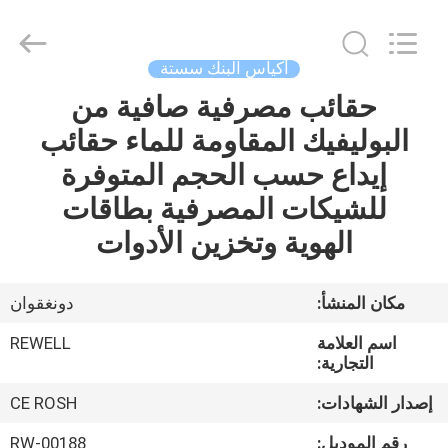
المورد.
Copyright
©
2021
-
أكياس البنك سستة
2026
ReWell
Industrial
حقائب مصرفية صافية من
الصفحة
Group
Limited.
البوليفيك المقاومة للماء حقائب
الرئيسية
All
Rights
Reserved.
إيداع حسب الحجم المتوفرة
Developed
by
منتجات
للشيكات المصرفية بطاقات
ECER
الهوية وتخزين الأدوات
معلومات
عنا
مكان المنشأ:
دونغقوان
اسم العلامة
REWELL
جولة
التجارية:
في
إصدار الشهادات:
CE ROSH
المعمل
رقم الموديل:
RW-00188