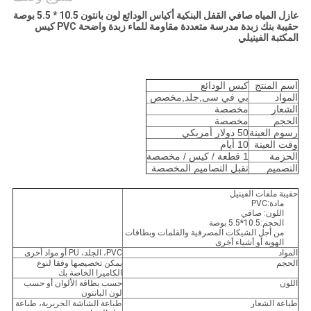
عازل المياه صافي القفل البنكية أكياس الودائع لون بانتون 10.5 * 5.5 بوصة
حقيبة بنك زبدة مدرسة متعددة مقاومة للماء زبدة واضحة PVC كيس
المكتبة الفينيلي
اسم المنتج
كيس الودائع
المواد
بي في سى,جلد,مخصص
الشعار
مخصصة
الحجم
مخصصة
رسوم العينة
50 دولار أمريكي
وقت العينة
10 أيام
الحزمة
1 قطعة / كيس / مخصصة
التصميم
تقبل التصاميم المخصصة
حقيبة ملفات الفينيل
مادة:PVC
اللون: صافي
الحجم:10.5*5.5 بوصة
من أجل الشيكات المصرفية والقلمات وبطاقات
الهوية أو أشياء أخرى
المواد
PVC، الجلد، PU أو مواد أخرى
الحجم
يمكن تخصيصها وفقا لنوع
الكاميرا الخاصة بك
اللون
حسب بطاقة الألوان أو حسب
لون البانتون
طباعة الشعار
طباعة الشاشة الحريرية، طباعة