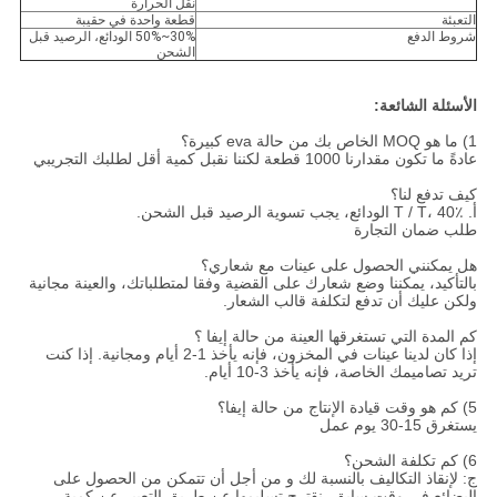
نقل الحرارة
التعبئة
قطعة واحدة في حقيبة
شروط الدفع
30%~50% الودائع، الرصيد قبل
الشحن
الأسئلة الشائعة:
1) ما هو MOQ الخاص بك من حالة eva كبيرة؟
عادةً ما تكون مقدارنا 1000 قطعة لكننا نقبل كمية أقل لطلبك التجريبي
كيف تدفع لنا؟
أ. T / T، 40٪ الودائع، يجب تسوية الرصيد قبل الشحن.
طلب ضمان التجارة
هل يمكنني الحصول على عينات مع شعاري؟
بالتأكيد، يمكننا وضع شعارك على القضية وفقا لمتطلباتك، والعينة مجانية
ولكن عليك أن تدفع لتكلفة قالب الشعار.
كم المدة التي تستغرقها العينة من حالة إيفا ؟
إذا كان لدينا عينات في المخزون، فإنه يأخذ 1-2 أيام ومجانية. إذا كنت
تريد تصاميمك الخاصة، فإنه يأخذ 3-10 أيام.
5) كم هو وقت قيادة الإنتاج من حالة إيفا؟
يستغرق 15-30 يوم عمل
6) كم تكلفة الشحن؟
ج: لإنقاذ التكاليف بالنسبة لك و من أجل أن تتمكن من الحصول على
البضائع في وقت سابق، نقترح تسليمها عن طريق التعبير عن كمية