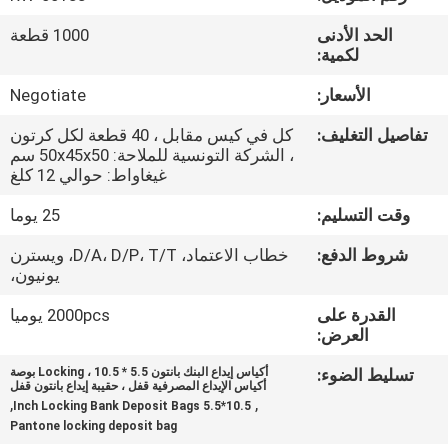
الحد الأدنى
1000 قطعة
مراقبة
لكمية:
الجودة
الأسعار:
Negotiate
تفاصيل التغليف:
كل في كيس مقابل ، 40 قطعة لكل كرتون
خريطة
، الشركة التونسية للملاحة: 50x45x50 سم
الموقع
غيغاواط: حوالي 12 كلغ
وقت التسليم:
25 يوما
PRIVACY
شروط الدفع:
خطاب الاعتماد، D/A، D/P، T/T، ويسترن
POLICY
يونيون،
القدرة على
2000pcs يوميا
العرض:
تسليط الضوء:
أكياس إيداع البنك بانتون Locking ، 10.5 * 5.5 بوصة
أكياس الإيداع المصرفية قفل ، حقيبة إيداع بانتون قفل
,
,
10.5*5.5 Inch Locking Bank Deposit Bags
Pantone locking deposit bag