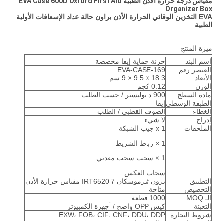
مقياس درجة حرارة الأذن الطبية EVA Case 600D Oxford First Aid
Organizer Box
EVA التخزين الوقائي الحرارة الأذن براون حالة عداد الإسعافات الأولية
الطبية
ميزة المنتج
اسم البند
خزنة حماية إيفا مخصصة
العنصر رقم
EVA-CASE-169
الأبعاد
18.3 × 9.5 × 9 سم
الوزن
0.12 كجم
مادة السطح
900 د بوليستر / حسب الطلب
الطبقة الوسطى
إيفا
الغطاء
الصوف القطبي / الطلب
إدراج
لا شيء
الملحقات
1 x جيب الشبكة
1 × رباط الشريط
1 × سحب سحب معدني
سحاب العكس
التطبيق
برون ثيرموسكان 7 IRT6520 مقياس حرارة الأذن
التخصيص
متاحة
الـ MOQ
1000 قطعة
التعبئة
كيس OPP واضح / أجهزة الكمبيوتر
شروط التجارة
EXW، FOB، CIF، CNF، DDU، DDP