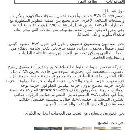
المدفوعات
بطاقة ائتمان
حول قضايا إيفا
تصمم EVA-Cases حقائب وأحزمة لحمل المنتجات والأجهزة والأدوات
والمنتجات الشائعة الأخرى، حيث تجمع بين عملية التطوير المتطورة مع
الاختبارات المكثفة.إيثيلين فينيل أسيتيتات (EVA) هو مادة مرنة للغاية
وهي معروفة بقوة ممتازةنقدم مجموعة من الحالات التي توفر متانة
فائقةالأسلوب والأداء لعملائنا.
نحن مصممون ومصنعون عالميون رائدون في حلول EVA المهنية، كيس،
كيس، غيمبال محمول، درات، قضية قناع.نحن نفخر بخدمة العملاء من
الطراز العالمي ويمكن تخصيص العديد من منتجاتنا لتلبية الطلبات
والمتطلبات الخاصة.
الشركة تتضمن تقييمات تعليقات العملاء لخلق وتقديم أداء متفوق ومنتج
الأسلوب، متخصصة في مجموعة متنوعة من حالات تخزين EVA، مثل
حالة السفر،الحافظة الصلبة، حزمة محمولة، حزمة واقية، حزمة نقل،
حزمة زيب، حزمة التعبئة والشحن، حزمة أدوات، حزمة المراوغة، حزمة
دارت، حزمة مصباح يدوي، حزمة مقياس الجلوكوز، حزمة لوحة
المفاتيح، حزمة الميكروفون،غلاف Nintendo Switchالشركة متخصصة
أيضاً في حقائب EVA المصنوعة من القشرة، حقائب الرغوة، حقائب
القشرة، المنظمات، حقيبة EVA، حقائب مصممة خصيصاً، حقائب
جمع،صناديق التخزين المؤقت والمنتجات الأخرى.
نحن فخورون بالتعاون مع العديد من العلامات التجارية الكبرى،
إجراءات التصنيع