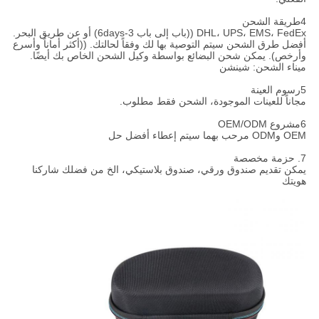
4طريقة الشحن
DHL، UPS، EMS، FedEx ((باب إلى باب 3-6days) أو عن طريق البحر.
أفضل طرق الشحن سيتم التوصية بها لك وفقاً لحالتك. ((أكثر أماناً وأسرع
وأرخص). يمكن شحن البضائع بواسطة وكيل الشحن الخاص بك أيضًا.
ميناء الشحن: شينشن
5رسوم العينة
مجاناً للعينات الموجودة، الشحن فقط مطلوب.
6مشروع OEM/ODM
OEM وODM مرحب بهما سيتم إعطاء أفضل حل
7. حزمة مخصصة
يمكن تقديم صندوق ورقي، صندوق بلاستيكي، الخ من فضلك شاركنا
هويتك