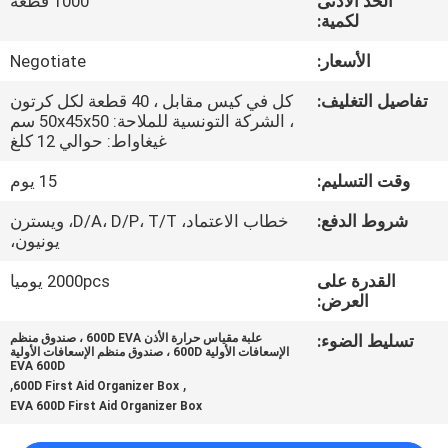
الحد الأدنى
1000 قطعة
لكمية:
مراقبة
الأسعار:
Negotiate
الجودة
تفاصيل التغليف:
كل في كيس مقابل ، 40 قطعة لكل كرتون
، الشركة التونسية للملاحة: 50x45x50 سم
خريطة
غيغاواط: حوالي 12 كلغ
الموقع
وقت التسليم:
15 يوم
شروط الدفع:
خطاب الاعتماد، D/A، D/P، T/T، ويسترن
PRIVACY
يونيون،
POLICY
القدرة على
2000pcs يوميا
العرض:
تسليط الضوء:
علبة مقياس حرارة الأذن 600D EVA ، صندوق منظم
الإسعافات الأولية 600D ، صندوق منظم الإسعافات الأولية
EVA 600D
,
,
600D First Aid Organizer Box
EVA 600D First Aid Organizer Box