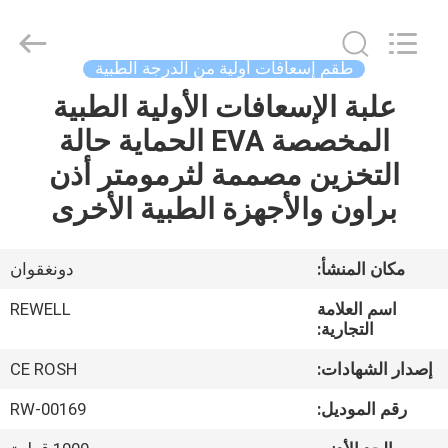
eva
المورد.
Copyright
©
2021
طقم إسعافات أولية من الدرجة الطبية
-
2026
ReWell
علبة الإسعافات الأولية الطبية
الصفحة
Industrial
Group
المخصصة EVA الحماية حالة
الرئيسية
Limited.
All
Rights
التخزين مصممة لثرمومتر أذن
Reserved.
Developed
منتجات
براون والأجهزة الطبية الأخرى
by
ECER
معلومات
مكان المنشأ:
دونغقوان
عنا
اسم العلامة
REWELL
التجارية:
جولة
إصدار الشهادات:
CE ROSH
في
رقم الموديل:
RW-00169
المعمل