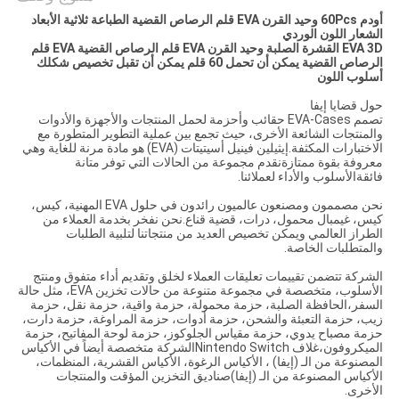
أودم 60Pcs وحيد القرن EVA قلم الرصاص القضية الطباعة ثلاثية الأبعاد
الشعار اللون الوردي
EVA 3D القشرة الصلبة وحيد القرن EVA قلم الرصاص القضية EVA قلم
الرصاص القضية يمكن أن تحمل 60 قلم يمكن أن تقبل تخصيص شكلك
أسلوب اللون
حول قضايا إيفا
تصمم EVA-Cases حقائب وأحزمة لحمل المنتجات والأجهزة والأدوات
والمنتجات الشائعة الأخرى، حيث تجمع بين عملية التطوير المتطورة مع
الاختبارات المكثفة.إيثيلين فينيل أسيتيتات (EVA) هو مادة مرنة للغاية وهي
معروفة بقوة ممتازةنقدم مجموعة من الحالات التي توفر متانة
فائقةالأسلوب والأداء لعملائنا.
نحن مصممون ومصنعون عالميون رائدون في حلول EVA المهنية، كيس،
كيس، غيمبال محمول، درات، قضية قناع.نحن نفخر بخدمة العملاء من
الطراز العالمي ويمكن تخصيص العديد من منتجاتنا لتلبية الطلبات
والمتطلبات الخاصة.
الشركة تتضمن تقييمات تعليقات العملاء لخلق وتقديم أداء متفوق ومنتج
الأسلوب، متخصصة في مجموعة متنوعة من حالات تخزين EVA، مثل حالة
السفر،الحافظة الصلبة، حزمة محمولة، حزمة واقية، حزمة نقل، حزمة
زيب، حزمة التعبئة والشحن، حزمة أدوات، حزمة المراوغة، حزمة دارت،
حزمة مصباح يدوي، حزمة مقياس الجلوكوز، حزمة لوحة المفاتيح، حزمة
الميكروفون،غلاف Nintendo Switchالشركة متخصصة أيضاً في الأكياس
المصنوعة من الـ (إيفا) ، الأكياس الرغوة، الأكياس القشرية، المنظمات،
الأكياس المصنوعة من الـ (إيفا)صناديق التخزين المؤقت والمنتجات
الأخرى.