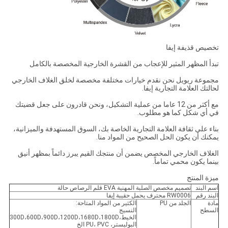
تخصيص قذيفة إيفا
تبدأ المظهر المثير للإعجاب من القشرة الخارجية المخصصة بالكامل
مجموعة ريويل نحن نقدم خيارات مختلفة مخصصة لخلق الغلاف الخارجي
لحالتك العلامة التجارية إيفا.
مع أكثر من 12 عاما من عملية التشكيل، ونحن قادرون على جعل قضيتك
في أي شكل كما هو مطلوب.
بناء على ثقافة العلامة التجارية الخاصة بك، السوق المستهدفة والميزانية،
يمكنك أن يكون الحل الصحيح من المواد منا.
الغلاف الخارجي المخصص يضمن أن منتجك القيم يبرز دائماً بمظهر أنيق
بينما يكون محمي تماماً.
ميزة المنتج
اسم البند
تصميم مخصص الصلبة المهنية EVA قلم الرصاص حالة
البند رقم
RW0006 محترف يحمل حقيبة إيفا
مادة
الجلد من PU
الكثير من المواد المتاحة:
السطح
النسيج
الخيط،300D،600D،900D،1200D،1680D،1800D
البوليستر، PU، PVC الخ