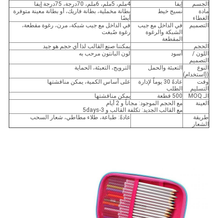
الجسم
إيفا
4ملم، 5ملم، 6ملم، 70درجة، 75درجة إيفا
مادة
نسيج خيط
بطانة مخملية، بطانة فاريك، أو بطانة معينة متوفرة
الغطاء
أيضًا
التصميم
في الداخل مع جيب
في الداخل مع جيب شبكة، مرن، رغوة مقطعة،
الشبكة والرغوة
رغوة صُبغت
المقطعة
الحجم
يمكننا صنع القالب لذا أي حجم هو جيد
اللون /
أسود
لون البانتون مرحب به
التصميم
النوع
التعبئة والحمل
الترويج، التعبئة، الحماية
((استخدام)
وقت
عادةً 30 يوماً لإدارة
على أساس الكمية، يمكن مناقشتها
التسليم
الطلب
الـ MOQ
500 قطعة
يمكن مناقشتها
العينة
مع الحجم الموجود: مجاناً و 2 أيام
مع القالب الجديد: تكلفة القالب و 3-5days
طريقة
عادةً: طباعة، طلاء مطاطي، شعار السحب
الشعار