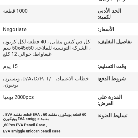
الحد الأدنى
1000 قطعة
مراقبة
لكمية:
الجودة
الأسعار:
Negotiate
تفاصيل التغليف:
كل في كيس مقابل ، 40 قطعة لكل كرتون
خريطة
، الشركة التونسية للملاحة: 50x45x50 سم
الموقع
غيغاواط: حوالي 12 كلغ
وقت التسليم:
15 يوم
PRIVACY
شروط الدفع:
خطاب الاعتماد، D/A، D/P، T/T، ويسترن
POLICY
يونيون،
القدرة على
2000pcs يوميا
العرض:
تسليط الضوء:
60 قطعة يونيكورن مقلمة EVA ، 60 قطعة مقلمة EVA ،
مقلمة EVA smiggle يونيكورن
,
,
60Pcs EVA Pencil Case
EVA smiggle unicorn pencil case