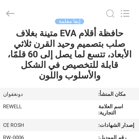
©
2021
-
2026
ReWell
إيفا مقلمة
Industrial
Group
حافظة أقلام EVA متينة بغلاف
الصفحة
Limited.
All
Rights
صلب بتصميم وحيد القرن ثلاثي
الرئيسية
Reserved.
Developed
الأبعاد، تتسع لما يصل إلى 60 قلمًا،
by
ECER
منتجات
قابلة للتخصيص في الشكل
والأسلوب واللون
معلومات
عنا
مكان المنشأ:
دونغقوان
اسم العلامة
REWELL
جولة
التجارية:
في
إصدار الشهادات:
CE ROSH
المعمل
رقم الموديل:
RW-0006